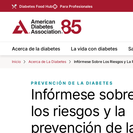
Skip to Main content
main
Diabetes Food Hub
Para Profesionales
content
start
Acerca de la diabetes
La vida con diabetes
Sa
Inicio
Acerca de La Diabetes
Infórmese Sobre Los Riesgos y La 
PREVENCIÓN DE LA DIABETES
Infórmese sobr
los riesgos y la
prevención de l