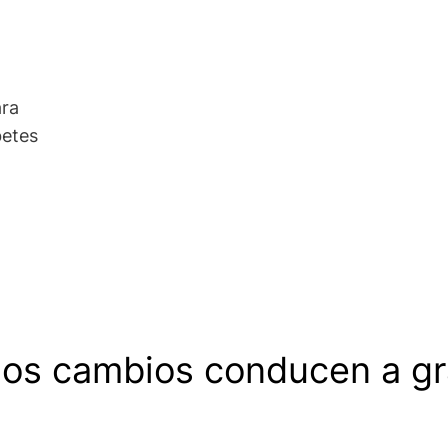
ara
betes
os cambios conducen a g