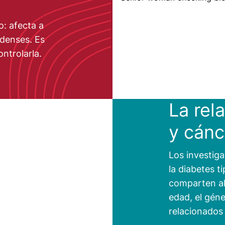
lo: afecta a
idenses. Es
ntrolarla.
La rel
y cánc
Los investiga
la diabetes t
comparten al
edad, el géne
relacionados 