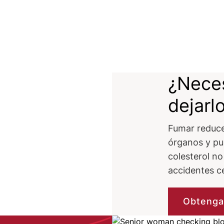
¿Neces
dejarl
Fumar reduce 
órganos y pue
colesterol no
accidentes c
Obtenga 
Image