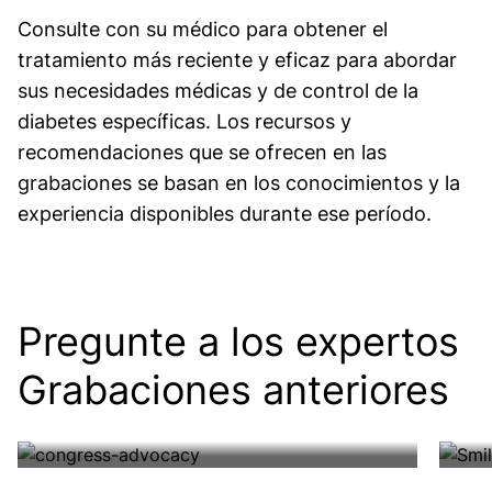
Consulte con su médico para obtener el
tratamiento más reciente y eficaz para abordar
sus necesidades médicas y de control de la
diabetes específicas. Los recursos y
recomendaciones que se ofrecen en las
grabaciones se basan en los conocimientos y la
experiencia disponibles durante ese período.
Pregunte a los expertos:
Pr
Pregunte a los expertos
defensa de derechos
sa
Grabaciones anteriores
Aprenda cómo defender el cuidado de
Esc
Ver la lista de reproducción
Ver
su diabetes con el apoyo de estos
enf
eventos anteriores de Pregunte a los
for
Image
Image
expertos.
cua