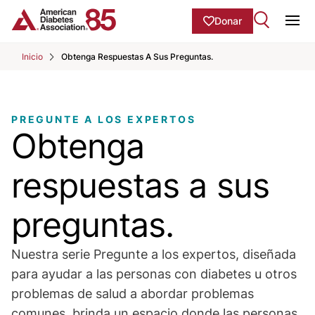
Skip to Main content
main
Donar
content
Ope
start
Inicio
Obtenga Respuestas A Sus Preguntas.
PREGUNTE A LOS EXPERTOS
Obtenga
respuestas a sus
preguntas.
Nuestra serie Pregunte a los expertos, diseñada
para ayudar a las personas con diabetes u otros
problemas de salud a abordar problemas
comunes, brinda un espacio donde las personas