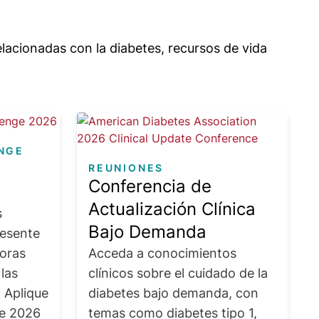
lacionadas con la diabetes, recursos de vida
Image
Im
NGE​
REUNIONES
Conferencia de
Actualización Clínica
s
Bajo Demanda
resente
doras
Acceda a conocimientos
 las
clínicos sobre el cuidado de la
 Aplique
diabetes bajo demanda, con
de 2026
temas como diabetes tipo 1,