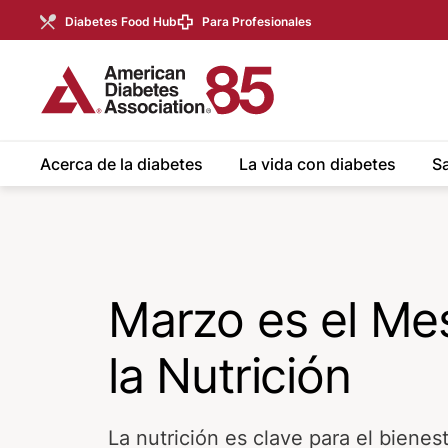
Skip to Main content
main
Diabetes Food Hub
Para Profesionales
content
start
Acerca de la diabetes
La vida con diabetes
Sa
Marzo es el Me
la Nutrición
La nutrición es clave para el bienest