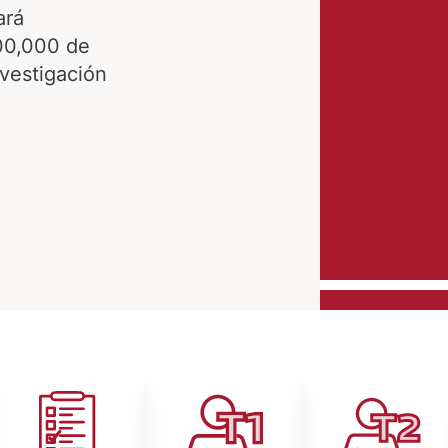
ará
300,000 de
nvestigación
Image
Image
Image