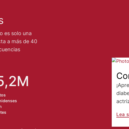
s
o es solo una
cta a más de 40
cuencias
Image
Co
5,2M
¡Apr
diabe
tos
nidenses
actri
n
tes
Lea s