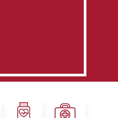
Image
Image