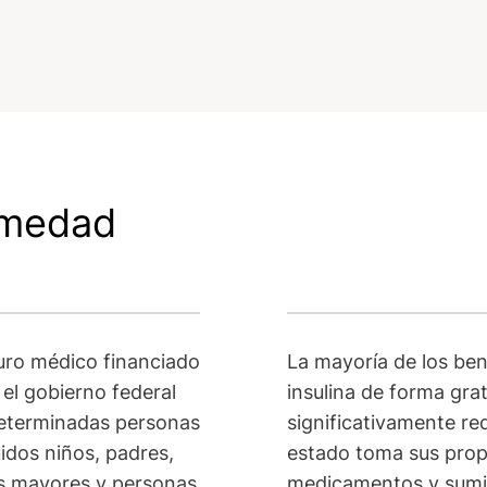
rmedad
uro médico financiado
La mayoría de los ben
el gobierno federal
insulina de forma grat
determinadas personas
significativamente re
uidos niños, padres,
estado toma sus prop
s mayores y personas
medicamentos y sumin