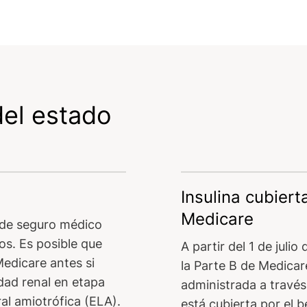
el estado
Insulina cubiert
Medicare
 de seguro médico
s. Es posible que
A partir del 1 de julio
Medicare antes si
la Parte B de Medicare,
dad renal en etapa
administrada a travé
ral amiotrófica (ELA).
está cubierta por el 