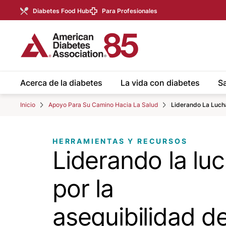
Skip to Main content
main
Diabetes Food Hub
Para Profesionales
content
start
Acerca de la diabetes
La vida con diabetes
Sa
Inicio
Apoyo Para Su Camino Hacia La Salud
Liderando La Lucha
HERRAMIENTAS Y RECURSOS
Liderando la lu
por la
asequibilidad d