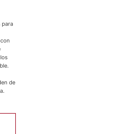
s para
 con
e
los
ble.
den de
a.