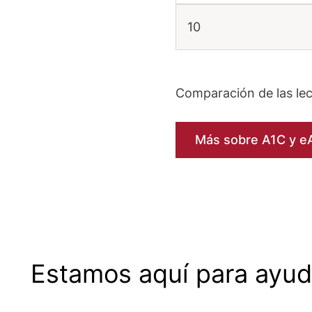
10
Comparación de las lec
Más sobre A1C y e
Cómo controlar su
nivel de glucosa en
Ma
sangre
m
Estamos aquí para ayud
Comprobar su nivel de glucosa en
Con
Leer más
Lee
sangre en cualquier momento.
dia