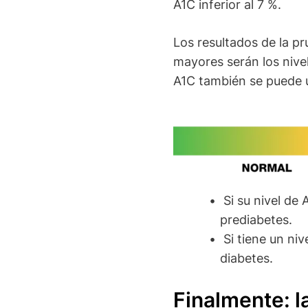
A1C inferior al 7 %.
Los resultados de la p
mayores serán los nive
A1C también se puede ut
Image
Si su nivel de 
prediabetes.
Si tiene un niv
diabetes.
Finalmente: l