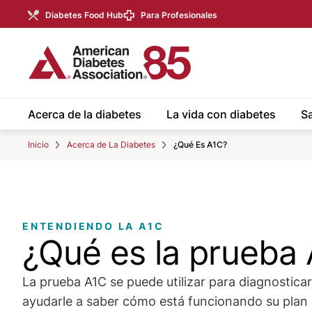
Skip to Main content
main
Diabetes Food Hub
Para Profesionales
content
start
Acerca de la diabetes
La vida con diabetes
Sa
Inicio
Acerca de La Diabetes
¿Qué Es A1C?
ENTENDIENDO LA A1C
¿Qué es la prueba
La prueba A1C se puede utilizar para diagnosticar
ayudarle a saber cómo está funcionando su plan