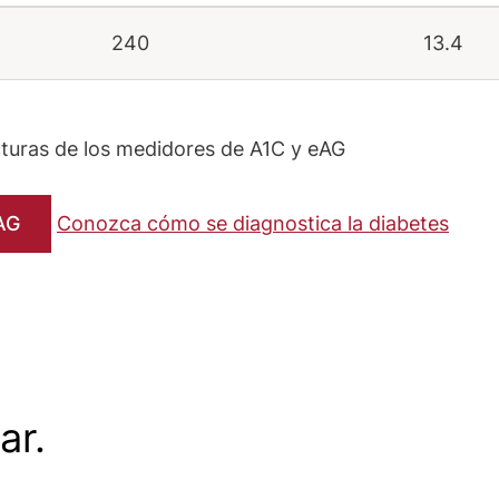
240
13.4
turas de los medidores de A1C y eAG
AG
Conozca cómo se diagnostica la diabetes
nejo de
Tecnol
edicamentos
dispos
ar.
ozca la medicación para la
Mejores me
r más
Leer más
betes.
sangre y m