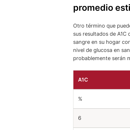
promedio es
Otro término que puede
sus resultados de A1C 
sangre en su hogar con
nivel de glucosa en sa
probablemente serán m
A1C
%
6