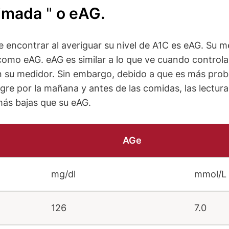
timada
"
o eAG.
 encontrar al averiguar su nivel de A1C es eAG. Su m
como eAG. eAG es similar a lo que ve cuando controla
 su medidor. Sin embargo, debido a que es más prob
ngre por la mañana y antes de las comidas, las lectur
ás bajas que su eAG.
AGe
mg/dl
mmol/L
126
7.0