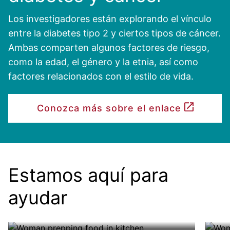
Los investigadores están explorando el vínculo
entre la diabetes tipo 2 y ciertos tipos de cáncer.
Ambas comparten algunos factores de riesgo,
como la edad, el género y la etnia, así como
factores relacionados con el estilo de vida.
Conozca más sobre el enlace
Estamos aquí para
Nutrición
Ap
ayudar
Cuando usted controla la diabetes y la
El 
Más información
Má
prediabetes, su plan de alimentación
rec
es una herramienta poderosa.
Image
Image