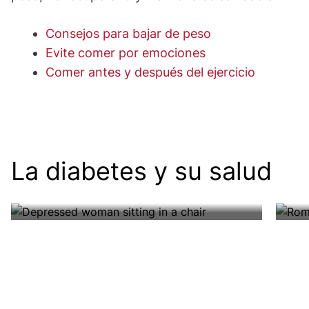
Consejos para bajar de peso
Evite comer por emociones
Comer antes y después del ejercicio
Salud mental
Sa
La diabetes y su salud
Es importante mantenerse en
Apr
Más información
Má
contacto con sus emociones mientras
com
controla su diabetes.
una
Image
Image