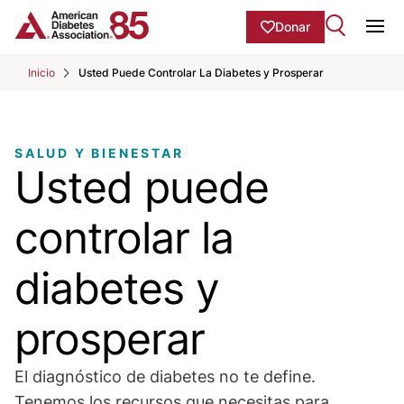
Skip to Main content
main
Donar
content
Ope
start
Inicio
Usted Puede Controlar La Diabetes y Prosperar
SALUD Y BIENESTAR
Usted puede
controlar la
diabetes y
prosperar
El diagnóstico de diabetes no te define.
Tenemos los recursos que necesitas para