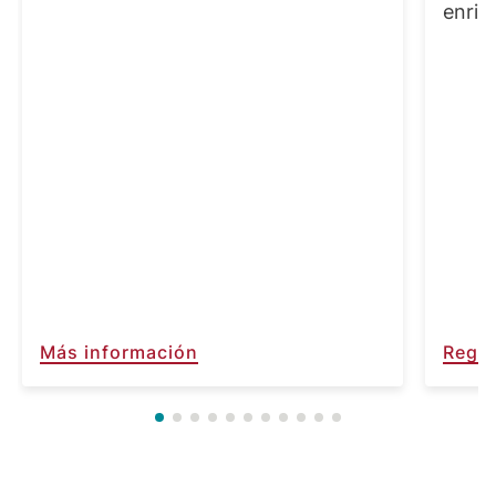
enriq
Más información
Regís