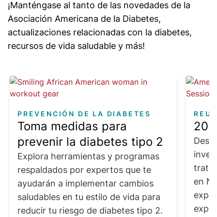
¡Manténgase al tanto de las novedades de la
Asociación Americana de la Diabetes,
actualizaciones relacionadas con la diabetes,
recursos de vida saludable y más!
Image
Image
PREVENCIÓN DE LA DIABETES
REUN
Toma medidas para
2026
prevenir la diabetes tipo 2
Descu
inves
Explora herramientas y programas
trata
respaldados por expertos que te
en Nu
ayudarán a implementar cambios
exper
saludables en tu estilo de vida para
exper
reducir tu riesgo de diabetes tipo 2.