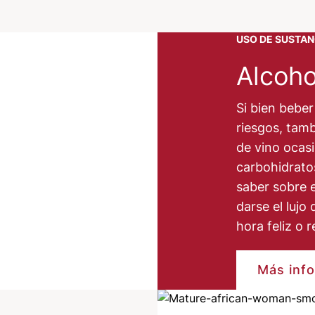
USO DE SUSTAN
Alcoho
Si bien beber
riesgos, tam
de vino ocasi
carbohidratos
saber sobre 
darse el luj
hora feliz o 
Más inf
Image