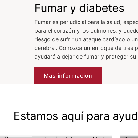
Fumar y diabetes
Fumar es perjudicial para la salud, espe
para el corazón y los pulmones, y pued
riesgo de sufrir un ataque cardíaco o u
cerebral. Conozca un enfoque de tres p
ayudará a dejar de fumar y proteger su 
Más información
Ti
Estamos aquí para ayud
Proyecto Poder
Luc
Lee
Sin vergüenza. Sin culpa. Solo un
tipo
Leer más
objetivo.