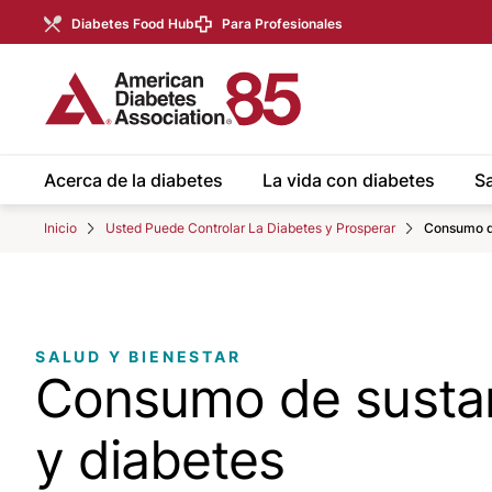
Skip to Main content
main
Diabetes Food Hub
Para Profesionales
content
start
Acerca de la diabetes
La vida con diabetes
Sa
Inicio
Usted Puede Controlar La Diabetes y Prosperar
Consumo d
SALUD Y BIENESTAR
Consumo de susta
y diabetes