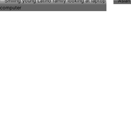
Image
Image