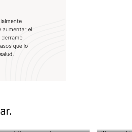
cialmente
e aumentar el
n derrame
asos que lo
salud.
po 1
Tipo 2
ar.
hemos juntos contra la diabetes
La vida no 
r más
Leer más
 1.
tipo 2.