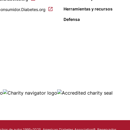
Herramientas y recursos
consumidor.Diabetes.org
Defensa
ge
Image
Image
chos de autor 1995–2025. American Diabetes Association®. Reservados