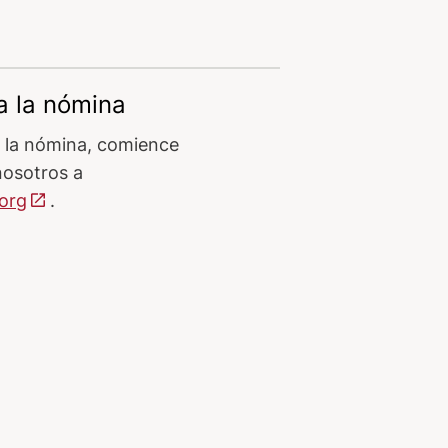
a la nómina
a la nómina, comience
osotros a
org
.