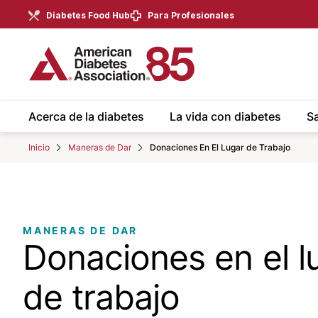
Skip to Main content
main
Diabetes Food Hub
Para Profesionales
content
start
Acerca de la diabetes
La vida con diabetes
Sa
Inicio
Maneras de Dar
Donaciones En El Lugar de Trabajo
MANERAS DE DAR
Donaciones en el l
de trabajo