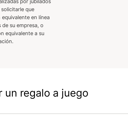
alizadas por jubilados
olicitarle que
equivalente en línea
s de su empresa, o
ón equivalente a su
ación.
 un regalo a juego