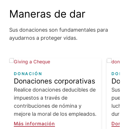
Maneras de dar
Sus donaciones son fundamentales para
ayudarnos a proteger vidas.
Image
Image
DONACIÓN
DONA
Donaciones corporativas
Dona
Realice donaciones deducibles de
Sus do
impuestos a través de
pueden
contribuciones de nómina y
luchan
mejore la moral de los empleados.
durante
Más información
Donar 