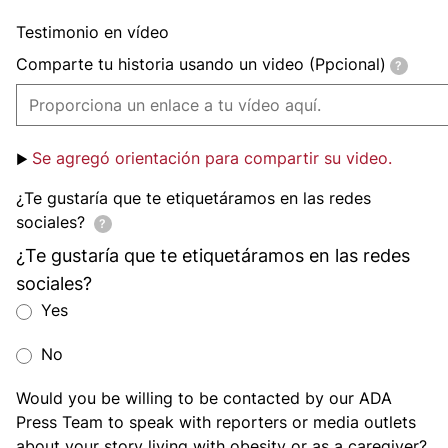
Testimonio en vídeo
video_testimonial[url]
Comparte tu historia usando un video (Ppcional)
?
Se agregó orientación para compartir su video.
¿Te gustaría que te etiquetáramos en las redes
sociales?
?
¿Te gustaría que te etiquetáramos en las redes
sociales?
would_you_like_us_to_tag_you_on_social_media
Yes
would_you_like_us_to_tag_you_on_social_media
No
Would you be willing to be contacted by our ADA
Press Team to speak with reporters or media outlets
about your story living with obesity or as a caregiver?