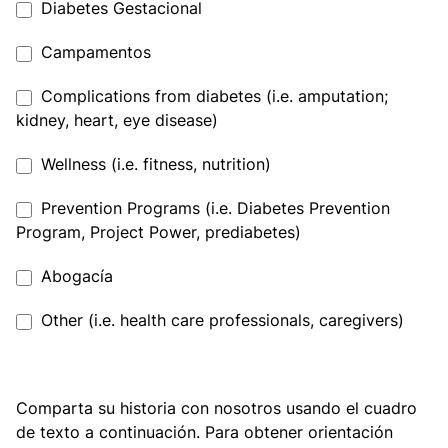
category_types[Gestational
Diabetes Gestacional
Diabetes]
Diabetes]
category_types[Camps]
Campamentos
category_types[Complications
Complications from diabetes (i.e. amputation;
from
kidney, heart, eye disease)
diabetes
category_types[Wellness
Wellness (i.e. fitness, nutrition)
(i.e.
(i.e.
amputation;
category_types[Prevention
Prevention Programs (i.e. Diabetes Prevention
fitness,
kidney,
Programs
Program, Project Power, prediabetes)
nutrition)]
heart,
(i.e.
eye
category_types[Advocacy]
Abogacía
Diabetes
disease)]
Prevention
category_types[Other
Other (i.e. health care professionals, caregivers)
Program,
(i.e.
Project
health
Power,
care
prediabetes)]
bio
Bio
Comparta su historia con nosotros usando el cuadro
professionals,
de texto a continuación. Para obtener orientación
caregivers)]