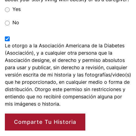
would_you_be_willing_to_be_contacted_by_our_ada_pres
Yes
would_you_be_willing_to_be_contacted_by_our_ada_pres
No
permission_checkbox
permission_checkbox
Le otorgo a la Asociación Americana de la Diabetes
(Asociación), y a cualquier otra persona que la
Asociación designe, el derecho y permiso absolutos
para usar y publicar, sin derecho a revisión, cualquier
versión escrita de mi historia y las fotografías/video(s)
que he proporcionado, en cualquier medio o forma de
distribución. Otorgo este permiso sin restricciones y
entiendo que no recibiré compensación alguna por
mis imágenes o historia.