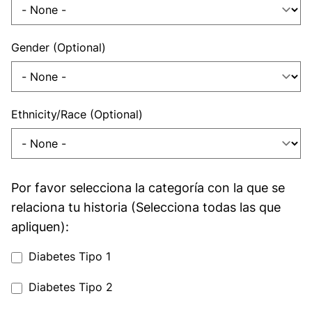
gender_optional
Gender (Optional)
ethnicity_race_optional
Ethnicity/Race (Optional)
category_types
Categoría
Por favor selecciona la categoría con la que se
relaciona tu historia (Selecciona todas las que
apliquen):
category_types[Type
Diabetes Tipo 1
1
category_types[Type
Diabetes Tipo 2
Diabetes]
2