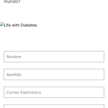
mundo?
Image
first_name
Nombre
last_name
Apellido
email_address
Correo
Electrónico
phone_number
Teléfono