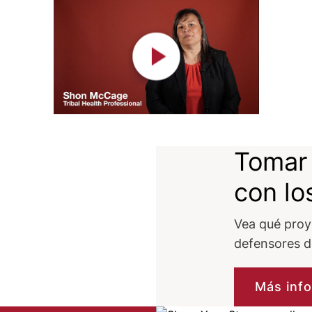
Tomar
con lo
Vea qué proy
defensores 
Más inf