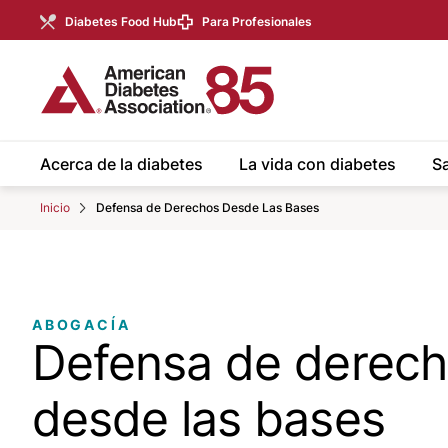
Skip to Main content
main
Diabetes Food Hub
Para Profesionales
content
start
Acerca de la diabetes
La vida con diabetes
Sa
Inicio
Defensa de Derechos Desde Las Bases
ABOGACÍA
Defensa de derec
desde las bases