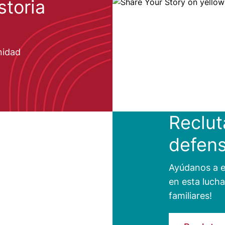
storia
Image
nidad
Reclut
defen
Ayúdanos a e
en esta lucha
familiares!