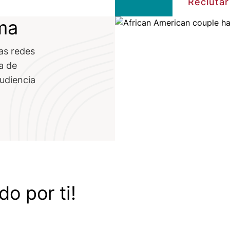
Recluta
ma
Image
as redes
a de
audiencia
o por ti!