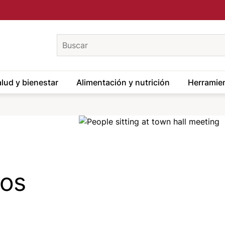
keywords
lud y bienestar
Alimentación y nutrición
Herramien
Image
hos