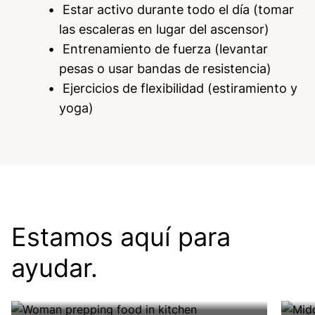
Estar activo durante todo el día (tomar
las escaleras en lugar del ascensor)
Entrenamiento de fuerza (levantar
pesas o usar bandas de resistencia)
Ejercicios de flexibilidad (estiramiento y
yoga)
Estamos aquí para
Nutrición
Ap
ayudar.
Comer bien no tiene por qué ser
Es
Leer más
Le
aburrido.
mo
Image
Image