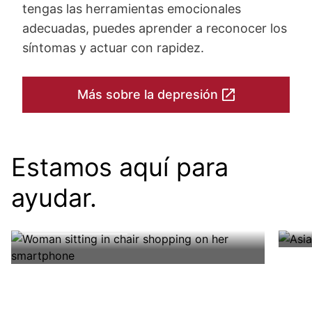
tengas las herramientas emocionales
adecuadas, puedes aprender a reconocer los
síntomas y actuar con rapidez.
Más sobre la depresión
Obtenga los últimos
Estamos aquí para
recursos para una vida
Pa
ayudar.
saludable
Con
Le
Manténgase conectado y viva una
cue
Regístrate hoy
vida saludable con diabetes.
Image
Image