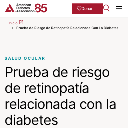
Skip to Main content
main
Donar
content
Ope
start
Inicio
Prueba de Riesgo de Retinopatía Relacionada Con La Diabetes
SALUD OCULAR
Prueba de riesgo
de retinopatía
relacionada con la
diabetes