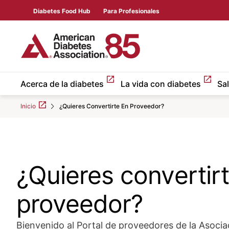
Skip to Main content
main
Diabetes Food Hub
Para Profesionales
content
start
Acerca de la diabetes
La vida con diabetes
Sa
Inicio
¿Quieres Convertirte En Proveedor?
¿Quieres convertir
proveedor?
Bienvenido al Portal de proveedores de la Asocia