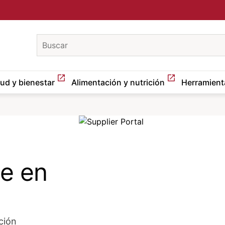
keywords
lud y bienestar
Alimentación y nutrición
Herramient
Image
te en
ción