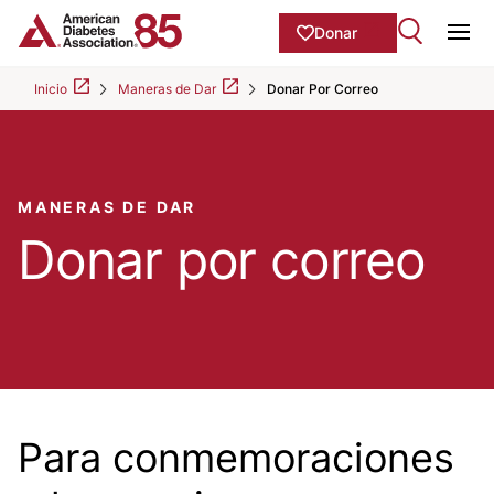
Skip to Main content
main
Donar
content
Ope
start
Inicio
Maneras de Dar
Donar Por Correo
MANERAS DE DAR
Donar por correo
Para conmemoraciones