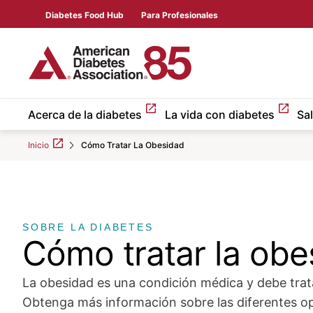
Skip to Main content
main
Diabetes Food Hub
Para Profesionales
content
start
Acerca de la diabetes
La vida con diabetes
Sa
Inicio
Cómo Tratar La Obesidad
SOBRE LA DIABETES
Cómo tratar la obe
La obesidad es una condición médica y debe trat
Obtenga más información sobre las diferentes o