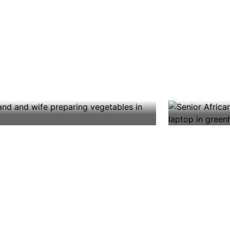
Progr
ntro de alimentos
de Pre
ra la diabetes
Diabet
eda a recetas gratuitas aptas
El DPP es 
ezar a cocinar
Empezar
 diabéticos, artículos sobre
por los CD
Image
ición, clases de cocina en línea y
reducir el 
ramientas útiles como nuestro
58 % (¡70 
nificador de comidas, generador
años o más
listas de compras y catálogo de
riesgo de 
tas.
con predia