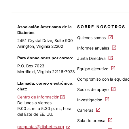
SOBRE NOSOTROS
Asociación Americana de la
Diabetes
Quienes somos
2451 Crystal Drive, Suite 900
Arlington, Virginia 22202
Informes anuales
Para donaciones por correo:
Junta Directiva
P.O. Box 7023
Equipo ejecutivo
Merrifield, Virginia 22116-7023
Compromiso con la equida
Llamada, correo electrónico,
chat:
Socios de apoyo
Centro de Información
Investigación
De lunes a viernes
9:00 a. m. a 5:30 p. m., hora
Carreras
del Este de EE. UU.
Sala de prensa
preguntas@diabetes.org