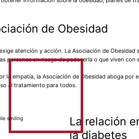
obtener información sobre la obesidad, planes de t
ociación de Obesidad
exige atención y acción. La Asociación de Obesidad s
las personas en riesgo de padecerla o que viven con e
or la empatía, la Asociación de Obesidad aboga por e
eso al tratamiento para todos.
La relación e
la diabetes