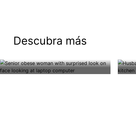
Prueba de riesgo tipo
Ce
Descubra más
2
pa
Comprenda su riesgo y luego tome
Acc
Haz la prueba
Emp
medidas tempranas para prevenir o
para
Image
Image
retrasar la diabetes hoy con nuestra
nutr
prueba de riesgo de diabetes tipo 2
her
de 60 segundos.
pla
de 
rece