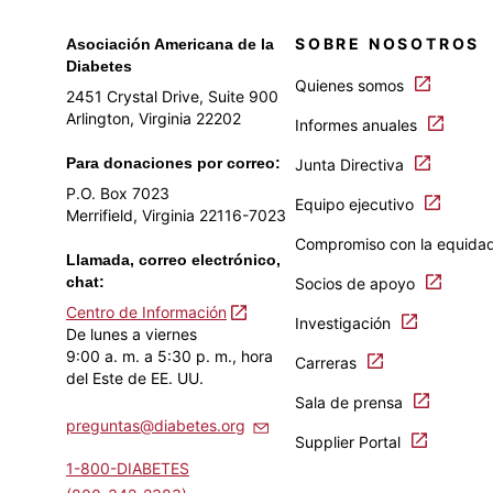
SOBRE NOSOTROS
Asociación Americana de la
Diabetes
Quienes somos
2451 Crystal Drive, Suite 900
Arlington, Virginia 22202
Informes anuales
Para donaciones por correo:
Junta Directiva
P.O. Box 7023
Equipo ejecutivo
Merrifield, Virginia 22116-7023
Compromiso con la equida
Llamada, correo electrónico,
chat:
Socios de apoyo
Centro de Información
Investigación
De lunes a viernes
9:00 a. m. a 5:30 p. m., hora
Carreras
del Este de EE. UU.
Sala de prensa
preguntas@diabetes.org
Supplier Portal
1-800-DIABETES