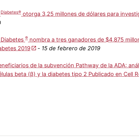
Diabetes®
e
otorga 3,25 millones de dólares para invest
0
®
 Diabetes
nombra a tres ganadores de $4,875 millo
abetes 2019
-
15 de febrero de 2019
neficiarios de la subvención Pathway de la ADA: análi
élulas beta (β) y la diabetes tipo 2 Publicado en Cell 