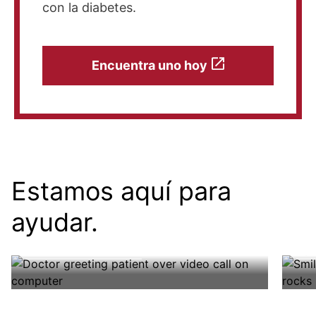
con la diabetes.
Encuentra uno hoy
Estamos aquí para
ayudar.
Pregunte a los expertos
Re
Obtenga respuestas a sus preguntas.
Viv
Más información
Ap
Po
Image
Image