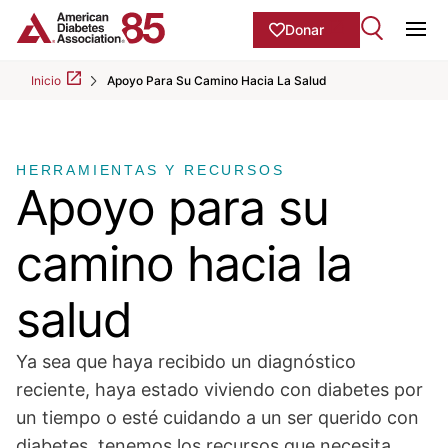
Skip to Main content
main
Donar
content
Ope
start
Inicio
Apoyo Para Su Camino Hacia La Salud
HERRAMIENTAS Y RECURSOS
Apoyo para su
camino hacia la
salud
Ya sea que haya recibido un diagnóstico
reciente, haya estado viviendo con diabetes por
un tiempo o esté cuidando a un ser querido con
diabetes, tenemos los recursos que necesita