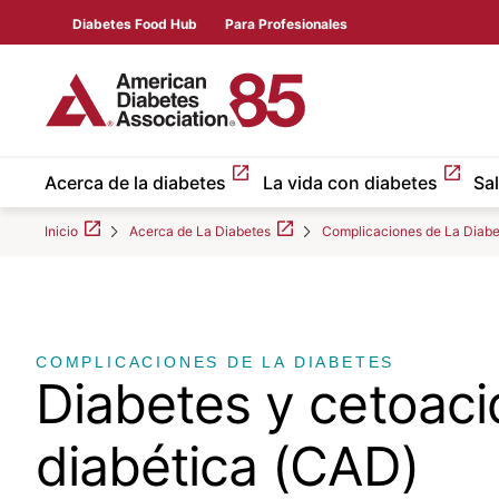
Skip to Main content
main
Diabetes Food Hub
Para Profesionales
content
start
Acerca de la diabetes
La vida con diabetes
Sa
Inicio
Acerca de La Diabetes
Complicaciones de La Diabe
COMPLICACIONES DE LA DIABETES
Diabetes y cetoaci
diabética (CAD)