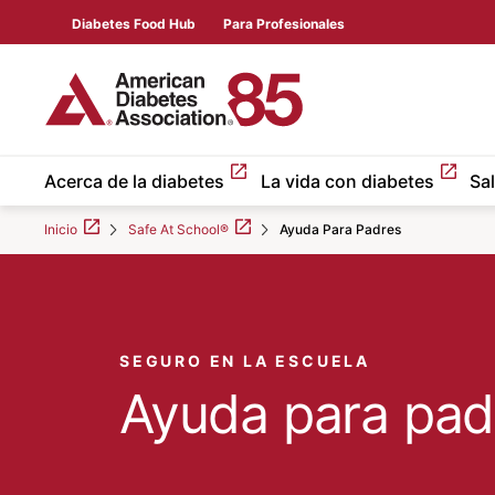
Skip to Main content
main
Diabetes Food Hub
Para Profesionales
content
start
Acerca de la diabetes
La vida con diabetes
Sa
Inicio
Safe At School®
Ayuda Para Padres
SEGURO EN LA ESCUELA
Ayuda para pad