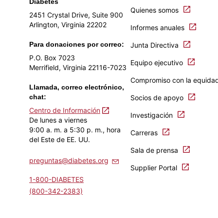
Diabetes
Quienes somos
2451 Crystal Drive, Suite 900
Arlington, Virginia 22202
Informes anuales
Para donaciones por correo:
Junta Directiva
P.O. Box 7023
Equipo ejecutivo
Merrifield, Virginia 22116-7023
Compromiso con la equida
Llamada, correo electrónico,
chat:
Socios de apoyo
Centro de Información
Investigación
De lunes a viernes
9:00 a. m. a 5:30 p. m., hora
Carreras
del Este de EE. UU.
Sala de prensa
preguntas@diabetes.org
Supplier Portal
1-800-DIABETES
(800-342-2383)